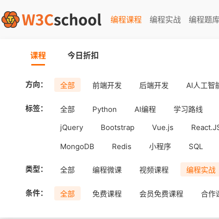
编程课程
编程实战
编程题
课程
今日折扣
方向：
全部
前端开发
后端开发
AI人工智
标签：
全部
Python
AI编程
学习路线
jQuery
Bootstrap
Vue.js
React.J
MongoDB
Redis
小程序
SQL
工具
Android
uni-app
APICloud
类型：
全部
编程微课
视频课程
编程实战
条件：
全部
免费课程
会员免费课程
合作