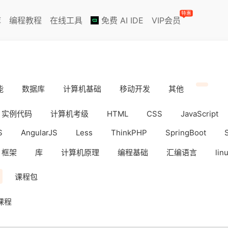
特惠
库
编程教程
在线工具
免费 AI IDE
VIP会员
能
数据库
计算机基础
移动开发
其他
实例代码
计算机考级
HTML
CSS
JavaScript
S
AngularJS
Less
ThinkPHP
SpringBoot
框架
库
计算机原理
编程基础
汇编语言
lin
iOS
Docker
数据分析
WebAPP
副业挣钱
课程包
课程