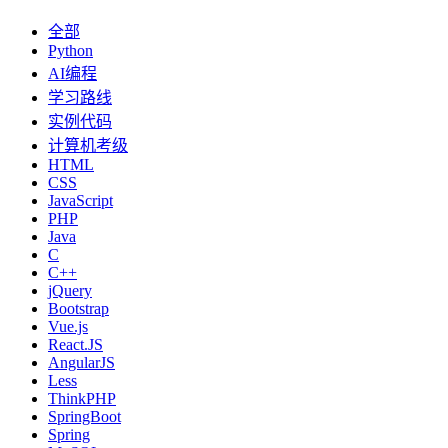
全部
Python
AI编程
学习路线
实例代码
计算机考级
HTML
CSS
JavaScript
PHP
Java
C
C++
jQuery
Bootstrap
Vue.js
React.JS
AngularJS
Less
ThinkPHP
SpringBoot
Spring