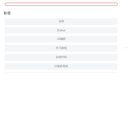
标签
1.6K
全部
微信小程序实战系列
Python
¥178.00
会员
¥129.00
AI编程
没有更多课程了
学习路线
实例代码
计算机考级
HTML
CSS
JavaScript
PHP
Java
C
C++
jQuery