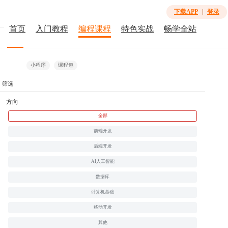
下载APP
|
登录
首页
入门教程
编程课程
特色实战
畅学全站
全部
免费
微课
视频课
会员免费
合作课程
小程序
课程包
筛选
方向
全部
前端开发
1.8K
后端开发
AI人工智能
Vue3加Uni-app小程序入门与实战
¥128.00
数据库
会员
¥98.00
计算机基础
移动开发
其他