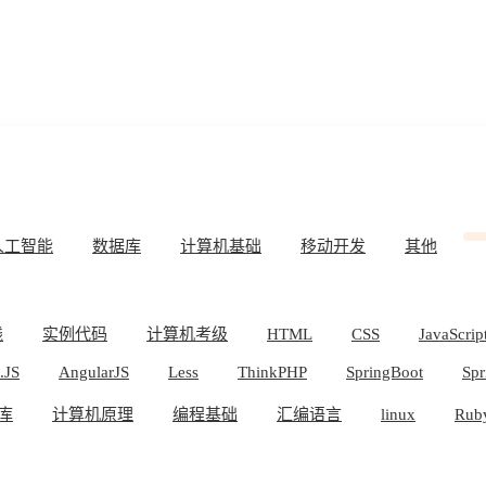
人工智能
数据库
计算机基础
移动开发
其他
线
实例代码
计算机考级
HTML
CSS
JavaScrip
.JS
AngularJS
Less
ThinkPHP
SpringBoot
Spr
库
计算机原理
编程基础
汇编语言
linux
Rub
OS
Docker
数据分析
WebAPP
副业挣钱
Work