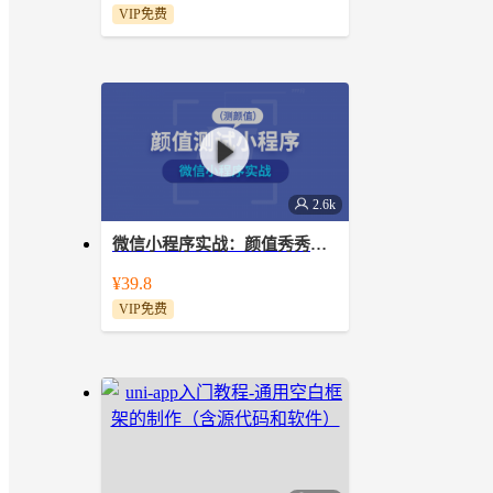
VIP免费
项目！
2.6k
微信小程序实战：颜值秀秀（测颜值）项目
通过颜值测试小程序，帮助您入门学习
¥39.8
微信小程序的开发，真实、有趣、好
VIP免费
玩。