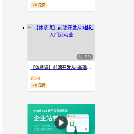
VIP免费
15.6k
【体系课】前端开发从0基础入门到就业
专为零基础打造，图文+视频讲解，结
¥598
合实战练习题，学练结合。初级前端开
VIP免费
发体系化职位课程，对标企业知识技能
需求，助力学员快速就业。