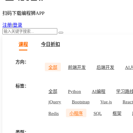
扫码下载编程狮APP
注册
|
登录
课程
今日折扣
方向：
全部
前端开发
后端开发
AI
标签：
全部
Python
AI编程
学习路
jQuery
Bootstrap
Vue.js
React
Redis
小程序
SQL
框架
Android
uni-app
APICloud
i
类型：