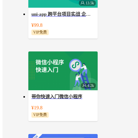
13.5k
uni-app 跨平台项目实战 企业站制作
讲解一个完整的uni app企业站实战项
¥99.8
目，包含首页、产品、案例、资讯、关
VIP免费
于我们、留言等版本。
4.2k
带你快速入门微信小程序
全面的讲解微信小程序开发技术，让你
¥19.8
少走弯路，直达技术前沿！
VIP免费