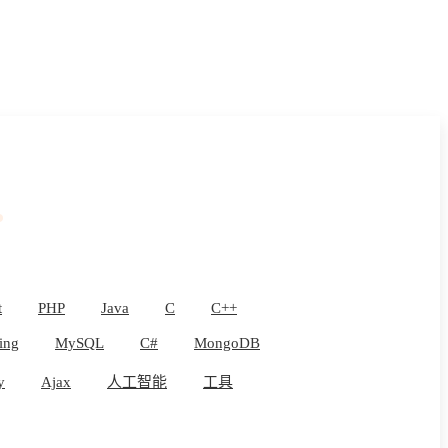
t
PHP
Java
C
C++
ing
MySQL
C#
MongoDB
y
Ajax
人工智能
工具
Buddy