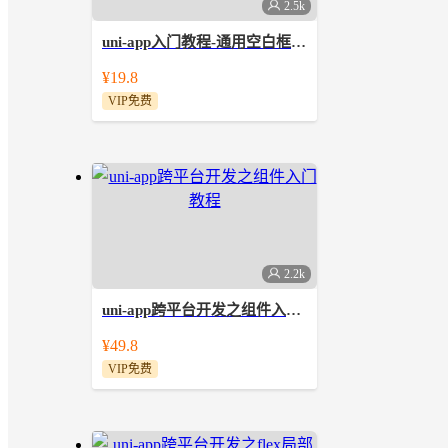
2.5k
uni-app入门教程-通用空白框架的制作（含源代码和软件）
uni-app 是一个使用 Vue.js 开发所有前
¥19.8
端应用的框架，开发者编写一套代码，
VIP免费
可发布到iOS、Android、Web（响应
式）、以及各种小程序（微信/支付宝/
百度/头条/QQ/钉钉/淘宝）、快应用等
多个平台。
2.2k
uni-app跨平台开发之组件入门教程
讲解uni-app中如何使用组件，主要讲解
¥49.8
了视图容器、基础组件、表单组件等常
VIP免费
用的组件，课程主要是针对uni app组件
入门学习者。