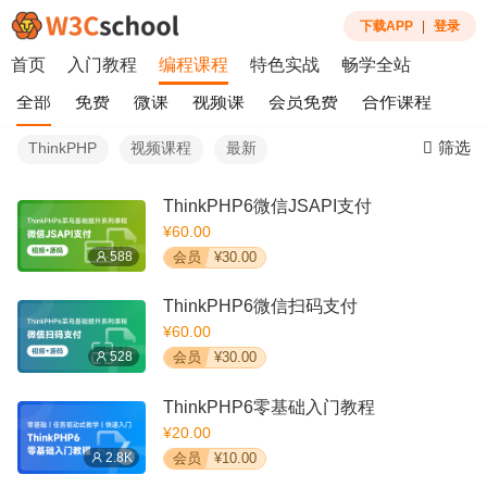
下载APP
|
登录
首页
入门教程
编程课程
特色实战
畅学全站
全部
免费
微课
视频课
会员免费
合作课程
筛选
ThinkPHP
视频课程
最新
ThinkPHP6微信JSAPI支付
¥60.00
588
会员
¥30.00
ThinkPHP6微信扫码支付
¥60.00
528
会员
¥30.00
ThinkPHP6零基础入门教程
¥20.00
2.8K
会员
¥10.00