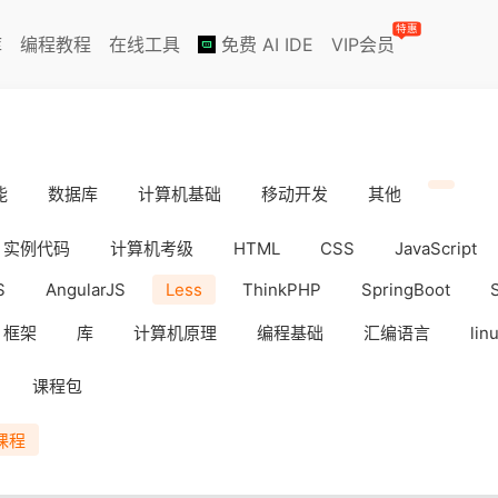
特惠
库
编程教程
在线工具
免费 AI IDE
VIP会员
能
数据库
计算机基础
移动开发
其他
实例代码
计算机考级
HTML
CSS
JavaScript
S
AngularJS
Less
ThinkPHP
SpringBoot
框架
库
计算机原理
编程基础
汇编语言
lin
iOS
Docker
数据分析
WebAPP
副业挣钱
课程包
课程