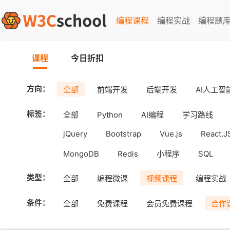
编程课程
编程实战
编程题
课程
今日折扣
方向：
全部
前端开发
后端开发
AI人工智
标签：
全部
Python
AI编程
学习路线
jQuery
Bootstrap
Vue.js
React.J
MongoDB
Redis
小程序
SQL
工具
Android
uni-app
APICloud
类型：
全部
编程微课
视频课程
编程实战
条件：
全部
免费课程
会员免费课程
合作