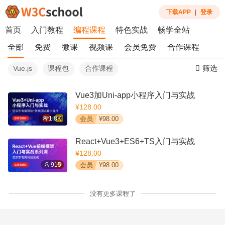
下载APP
|
登录
首页
入门教程
编程课程
特色实战
畅学全站
全部
免费
微课
视频课
会员免费
合作课程
筛选
Vue.js
课程包
合作课程
Vue3加Uni-app小程序入门与实战
¥128.00
1.8K
会员
¥98.00
React+Vue3+ES6+TS入门与实战
¥128.00
915
会员
¥98.00
没有更多课程了