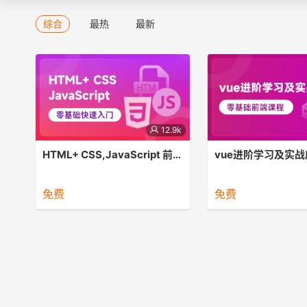
综合
最热
最新
12.9k
HTML+ CSS,JavaScript 前端开发零基础快速入门
vue进阶学习及实战
第一阶段主要内容为html、css、
本课程主要是为零基础第
javascript 基础，穿插CRMEB某些功
习、想入行做前端开发的
免费
免费
能页面的布局实现、交互功能案例，学
造的前端开发系列课程。
完可具备网页布局以及初级交互功能实
CRMEB 打通版为基础
现能力;
教学，理论讲解与实际操
好地帮助学员巩固知识点
能。有效发挥实践教学作
掌握开发技术。