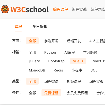
编程课程
编程实战
编程题
课程
今日折扣
方向：
全部
前端开发
后端开发
AI人工智
标签：
全部
Python
AI编程
学习路线
jQuery
Bootstrap
Vue.js
React.J
MongoDB
Redis
小程序
SQL
工具
Android
uni-app
APICloud
类型：
全部
编程微课
视频课程
编程实战
条件：
全部
免费课程
会员免费课程
合作