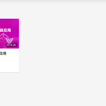
6.2k
应用
三阶段的学
同学,精心打
课程以
，进行实战演练
作相结合。更
，掌握操作技
用，助力学员