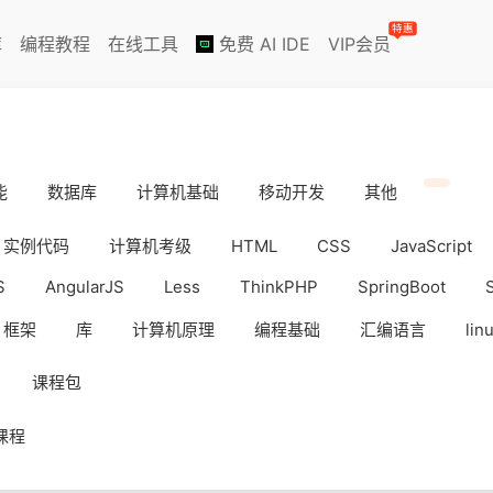
特惠
库
编程教程
在线工具
免费 AI IDE
VIP会员
能
数据库
计算机基础
移动开发
其他
实例代码
计算机考级
HTML
CSS
JavaScript
S
AngularJS
Less
ThinkPHP
SpringBoot
框架
库
计算机原理
编程基础
汇编语言
lin
iOS
Docker
数据分析
WebAPP
副业挣钱
课程包
课程