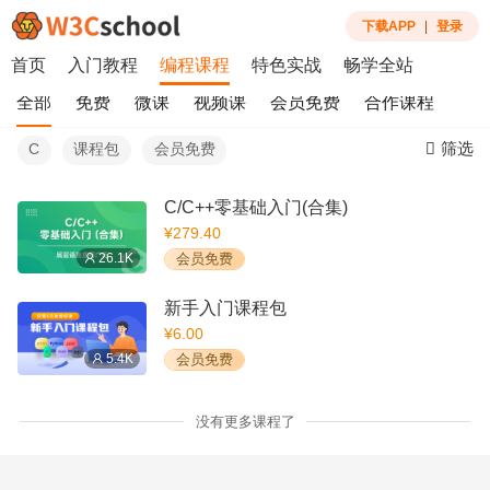
下载APP
|
登录
首页
入门教程
编程课程
特色实战
畅学全站
全部
免费
微课
视频课
会员免费
合作课程
筛选
C
课程包
会员免费
C/C++零基础入门(合集)
¥279.40
26.1K
会员免费
新手入门课程包
¥6.00
5.4K
会员免费
没有更多课程了