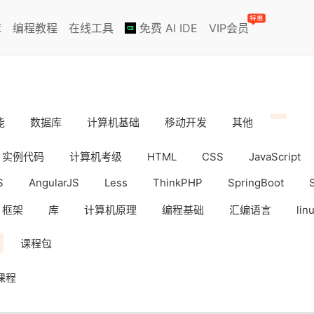
特惠
库
编程教程
在线工具
免费 AI IDE
VIP会员
能
数据库
计算机基础
移动开发
其他
实例代码
计算机考级
HTML
CSS
JavaScript
S
AngularJS
Less
ThinkPHP
SpringBoot
框架
库
计算机原理
编程基础
汇编语言
lin
iOS
Docker
数据分析
WebAPP
副业挣钱
课程包
课程