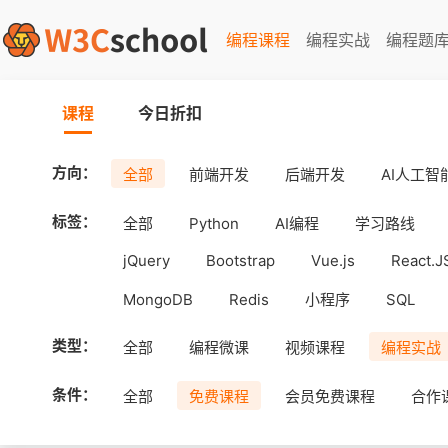
编程课程
编程实战
编程题
课程
今日折扣
方向：
全部
前端开发
后端开发
AI人工智
标签：
全部
Python
AI编程
学习路线
jQuery
Bootstrap
Vue.js
React.J
MongoDB
Redis
小程序
SQL
工具
Android
uni-app
APICloud
类型：
全部
编程微课
视频课程
编程实战
条件：
全部
免费课程
会员免费课程
合作