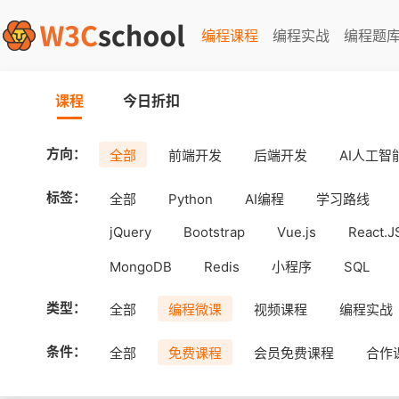
编程课程
编程实战
编程题
课程
今日折扣
方向：
全部
前端开发
后端开发
AI人工智
标签：
全部
Python
AI编程
学习路线
jQuery
Bootstrap
Vue.js
React.J
MongoDB
Redis
小程序
SQL
工具
Android
uni-app
APICloud
类型：
全部
编程微课
视频课程
编程实战
条件：
全部
免费课程
会员免费课程
合作