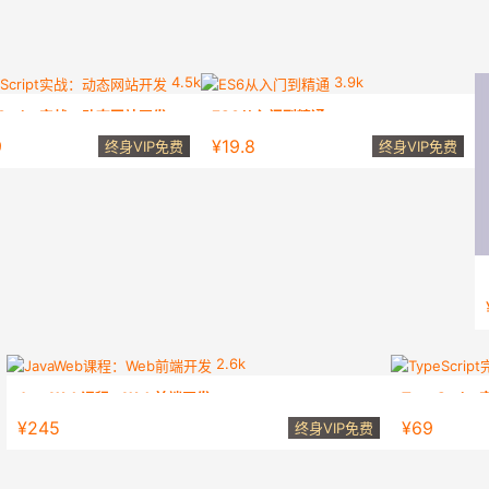
4.5k
3.9k
aScript实战：动态网站开发
ES6从入门到精通
aScript实战：动态网站开发
专栏-彻底掌握前端工程师必备语言-ES6
9
¥19.8
终身VIP免费
终身VIP免费
2.6k
JavaWeb课程：Web前端开发
TypeScri
JAVA零基础到架构师全套课程第四模块（web前端开发）
TypeScri
¥245
¥69
终身VIP免费