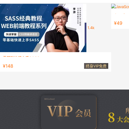
JavaS
此课程为
¥49
1.4k
零基础快速上手SASS
此课程为CSS预编译语言：Sass的系统学习教程，达到学习程度
¥148
终身VIP免费