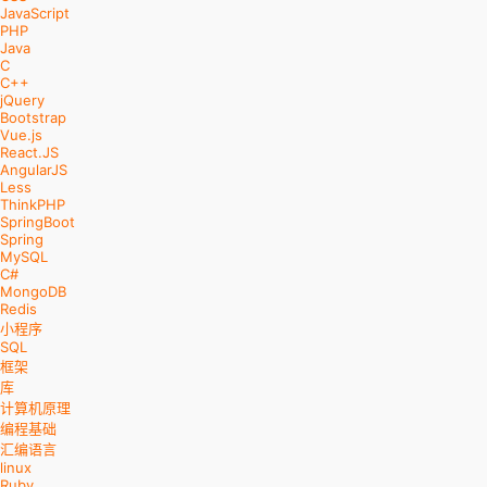
JavaScript
PHP
Java
C
C++
jQuery
Bootstrap
Vue.js
React.JS
AngularJS
Less
ThinkPHP
SpringBoot
Spring
MySQL
C#
MongoDB
Redis
小程序
SQL
框架
库
计算机原理
编程基础
汇编语言
linux
Ruby