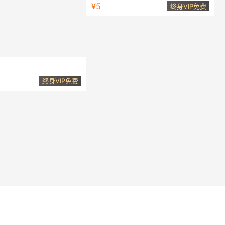
10课时与你一起聊聊前端哪些有意思的事
¥5
终身VIP免费
教程，商业正式项目+面试必问知识。
终身VIP免费
15.06 发版,ES6 主要是为了解决 ES5 的先天不足，比如 JavaScript 里并没有类
栈中。但是ES6那么多新特性，我们真的需要全部都掌握吗？秉着二八原则，掌握好