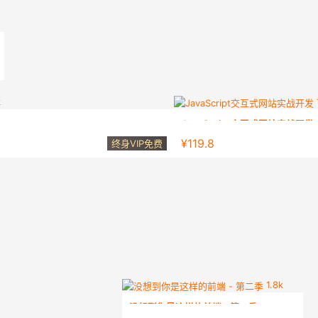
k
JavaScript交互式网站实战开发
ue3入门到实战教程，商业正式项目+面试必问知识
大幅提高工作效率，为学习Vue、Re
¥119.8
终身VIP免费
1.8k
没想到你是这样的前端 - 第二季