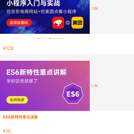
1.8k
Vue3加Uni-app小程序入门与实战
Vue2+Vue3+TypeScript+ES6+Uni-app微信小程序从入门到实战
¥128
1.4k
ES6新特性重点讲解
ES6， 全称 ECMAScript 6.0 ，是 JavaScript 的下一个版本标准，20
架，而Vue或者React都需要用到ES6，所以ES6就被加入我们的技术
¥15