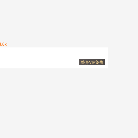
1.8k
act、Angular等技术栈甚至是NodeJS打下坚实的基础。
终身VIP免费