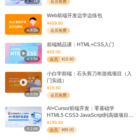
5.4K
会员免费
Web前端开发边学边练包
¥458.80
4.5K
会员免费
前端精品课：HTML+CSS入门
¥69.00
3.5K
会员
¥19.80
小白学前端：石头剪刀布游戏项目（入
门实战）
¥19.80
3.5K
会员免费
AI×Cursor前端开发：零基础学
HTML5·CSS3·JavaScript到高级项目实
战
¥199.80
2.8K
会员
¥89.00