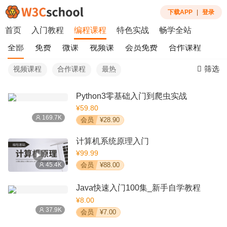
下载APP
|
登录
首页
入门教程
编程课程
特色实战
畅学全站
全部
免费
微课
视频课
会员免费
合作课程
筛选
视频课程
合作课程
最热
Python3零基础入门到爬虫实战
¥59.80
169.7K
会员
¥28.90
计算机系统原理入门
¥99.99
45.4K
会员
¥88.00
Java快速入门100集_新手自学教程
¥8.00
37.9K
会员
¥7.00