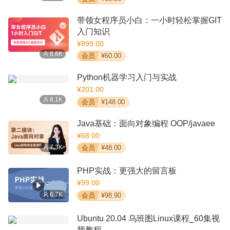
带领女程序员小白：一小时轻松掌握GIT
入门知识
¥899.00
8.8K
会员
¥60.00
Python机器学习入门与实战
¥201.00
8.1K
会员
¥148.00
Java基础：面向对象编程 OOP/javaee
¥68.00
7.3K
会员
¥48.00
PHP实战：更强大的留言板
¥99.00
6.7K
会员
¥98.90
Ubuntu 20.04 乌班图Linux课程_60集视
频教程