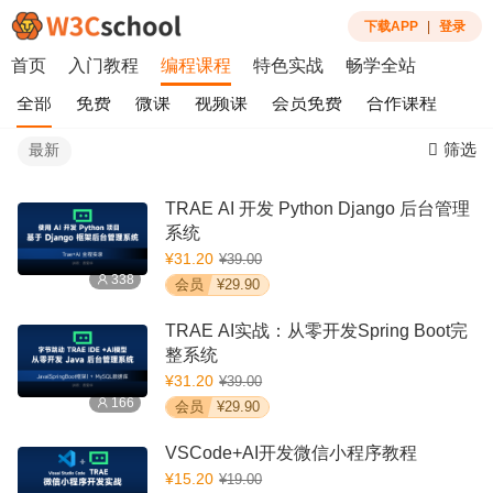
下载APP
|
登录
首页
入门教程
编程课程
特色实战
畅学全站
全部
免费
微课
视频课
会员免费
合作课程
筛选
最新
TRAE AI 开发 Python Django 后台管理
系统
¥31.20
¥39.00
338
会员
¥29.90
TRAE AI实战：从零开发Spring Boot完
整系统
¥31.20
¥39.00
166
会员
¥29.90
VSCode+AI开发微信小程序教程
¥15.20
¥19.00