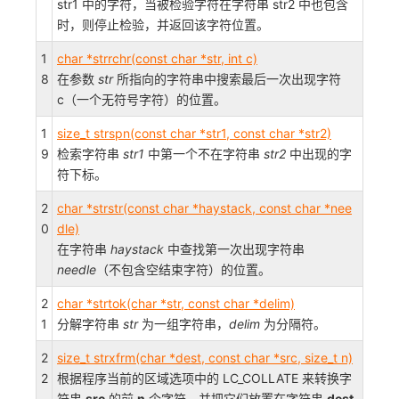
str1 中的字符，当被检验字符在字符串 str2 中也包含
时，则停止检验，并返回该字符位置。
1
char *strrchr(const char *str, int c)
8
在参数
str
所指向的字符串中搜索最后一次出现字符
c（一个无符号字符）的位置。
1
size_t strspn(const char *str1, const char *str2)
9
检索字符串
str1
中第一个不在字符串
str2
中出现的字
符下标。
2
char *strstr(const char *haystack, const char *nee
0
dle)
在字符串
haystack
中查找第一次出现字符串
needle
（不包含空结束字符）的位置。
2
char *strtok(char *str, const char *delim)
1
分解字符串
str
为一组字符串，
delim
为分隔符。
2
size_t strxfrm(char *dest, const char *src, size_t n)
2
根据程序当前的区域选项中的 LC_COLLATE 来转换字
符串
src
的前
n
个字符，并把它们放置在字符串
dest