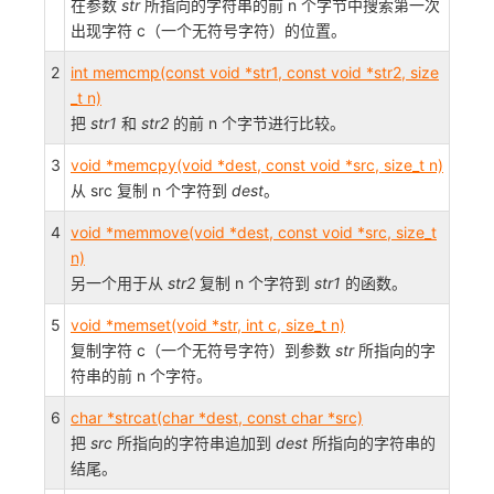
在参数
str
所指向的字符串的前 n 个字节中搜索第一次
出现字符 c（一个无符号字符）的位置。
2
int memcmp(const void *str1, const void *str2, size
_t n)
把
str1
和
str2
的前 n 个字节进行比较。
3
void *memcpy(void *dest, const void *src, size_t n)
从 src 复制 n 个字符到
dest
。
4
void *memmove(void *dest, const void *src, size_t
n)
另一个用于从
str2
复制 n 个字符到
str1
的函数。
5
void *memset(void *str, int c, size_t n)
复制字符 c（一个无符号字符）到参数
str
所指向的字
符串的前 n 个字符。
6
char *strcat(char *dest, const char *src)
把
src
所指向的字符串追加到
dest
所指向的字符串的
结尾。