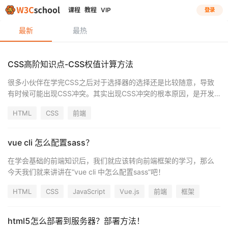
课程
教程
VIP
登录
最新
最热
CSS高阶知识点-CSS权值计算方法
很多小伙伴在学完CSS之后对于选择器的选择还是比较随意，导致
有时候可能出现CSS冲突。其实出现CSS冲突的根本原因，是开发
者对CSS选择器的权重理解不到位所致。接下来的这篇文章，小编
HTML
CSS
前端
就来介绍如何进行CSS权重计算。
vue cli 怎么配置sass？
在学会基础的前端知识后，我们就应该转向前端框架的学习，那么
今天我们就来讲讲在“vue cli 中怎么配置sass”吧！
HTML
CSS
JavaScript
Vue.js
前端
框架
html5怎么部署到服务器？部署方法！