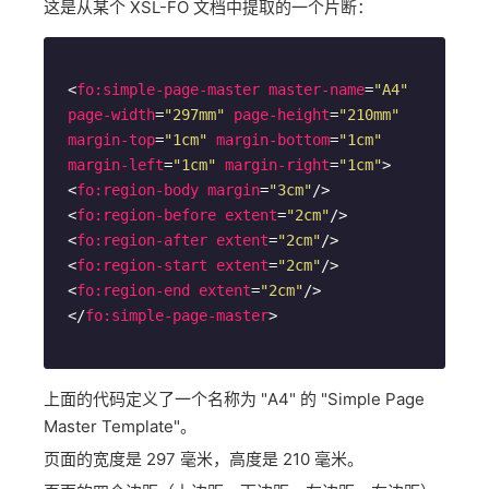
这是从某个 XSL-FO 文档中提取的一个片断：
<
fo:simple-page-master
master-name
=
"A4"
page-width
=
"297mm"
page-height
=
"210mm"
margin-top
=
"1cm"
margin-bottom
=
"1cm"
margin-left
=
"1cm"
margin-right
=
"1cm"
>
<
fo:region-body
margin
=
"3cm"
/>
<
fo:region-before
extent
=
"2cm"
/>
<
fo:region-after
extent
=
"2cm"
/>
<
fo:region-start
extent
=
"2cm"
/>
<
fo:region-end
extent
=
"2cm"
/>
</
fo:simple-page-master
>
上面的代码定义了一个名称为 "A4" 的 "Simple Page
Master Template"。
页面的宽度是 297 毫米，高度是 210 毫米。