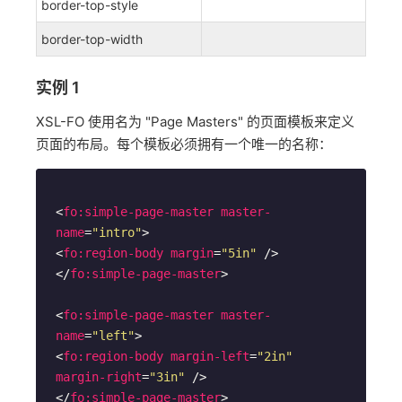
border-top-style
border-top-width
实例 1
XSL-FO 使用名为 "Page Masters" 的页面模板来定义
页面的布局。每个模板必须拥有一个唯一的名称：
<
fo:simple-page-master
master-
name
=
"intro"
>
<
fo:region-body
margin
=
"5in"
 />
</
fo:simple-page-master
>
<
fo:simple-page-master
master-
name
=
"left"
>
<
fo:region-body
margin-left
=
"2in"
margin-right
=
"3in"
 />
</
fo:simple-page-master
>