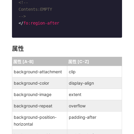
<!--

Contents:EMPTY

-->
</
fo:region-after
属性
属性 [A-B]
属性 [C-Z]
background-attachment
clip
background-color
display-align
background-image
extent
background-repeat
overflow
background-position-
padding-after
horizontal