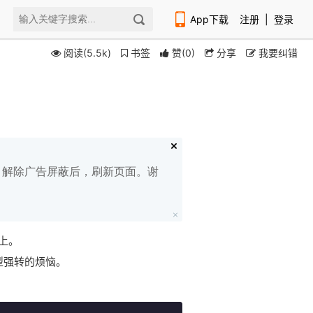
App下载
注册
|
登录
阅读(5.5k)
书签
赞
(
0
)
分享
我要纠错
扫码下载编程狮APP
白名单，解除广告屏蔽后，刷新页面。谢
上。
类型强转的烦恼。