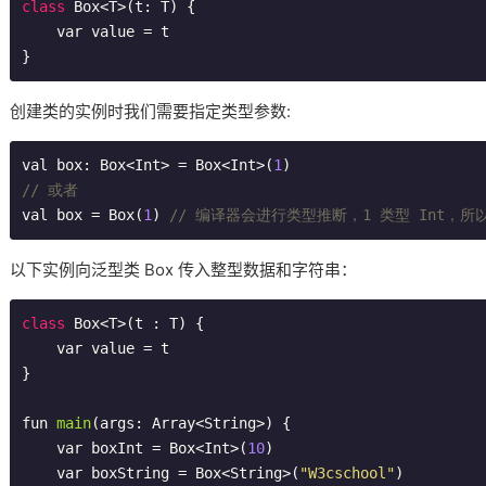
class
Box
<
T
>(
t
: 
T
) 
{

    var value = t

}
创建类的实例时我们需要指定类型参数:
val box: Box<Int> = Box<Int>(
1
// 或者
val box = Box(
1
) 
// 编译器会进行类型推断，1 类型 Int，所以
以下实例向泛型类 Box 传入整型数据和字符串：
class
Box
<
T
>(
t
 : 
T
) 
{

    var value = t

}

fun 
main
(args: Array<String>)
{

    var boxInt = Box<Int>(
10
)

    var boxString = Box<String>(
"W3cschool"
)
