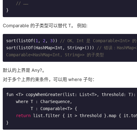
// ……
}
Comparable 的子类型可以替代 T。 例如:
sort(listOf(
1
, 
2
, 
3
)) 
// OK。Int 是 Comparable<Int>
sort(listOf(HashMap<Int, String>())) 
// 错误：HashMap<I
Comparable<HashMap<Int, String>> 的子类型
默认的上界是 Any?。
对于多个上界约束条件，可以用 where 子句：
fun <T> copyWhenGreater(list: List<T>, threshold: T): 
    where T : CharSequence,

          T : Comparable<T> {

return
 list.filter { it > threshold }.map { it.toS
}