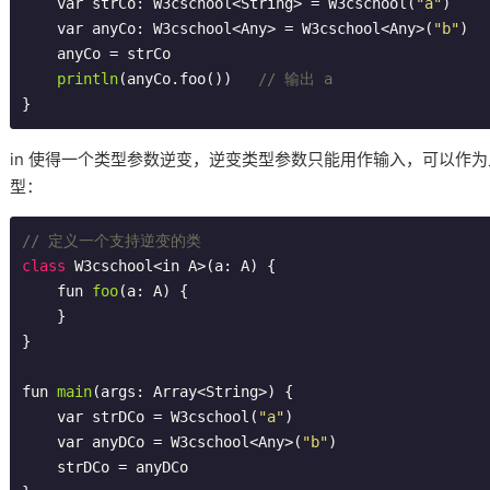
    var strCo: W3cschool<String> = W3cschool(
"a"
)
    var anyCo: W3cschool<Any> = W3cschool<Any>(
"b"
)
    anyCo = 
strCo

println
(anyCo.foo()
)   
// 输出 a
}
in 使得一个类型参数逆变，逆变类型参数只能用作输入，可以作
型：
// 定义一个支持逆变的类
class
W3cschool
<
in
A
>(
a
: 
A
) 
{
fun 
foo
(a: A)
{

    }

}

fun 
main
(args: Array<String>)
{

    var strDCo = W3cschool(
"a"
)
    var anyDCo = W3cschool<Any>(
"b"
)
    strDCo = anyDCo
