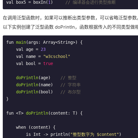
val box5 = boxIn(
1
)     
// 编译器会进行类型推断
在调用泛型函数时，如果可以推断出类型参数，可以省略泛型参数
以下实例创建了泛型函数 doPrintln，函数根据传入的不同类型
fun 
main
(args: Array<String>)
{

    val age = 
23
    val name = 
"w3cschool"
    val bool = 
true
doPrintln
(age)
// 整型
doPrintln
(name)
// 字符串
doPrintln
(bool)
// 布尔型
}

fun <T> 
doPrintln
(content: T)
{

    when (content) {

        is Int -> println(
"整型数字为 $content"
)
