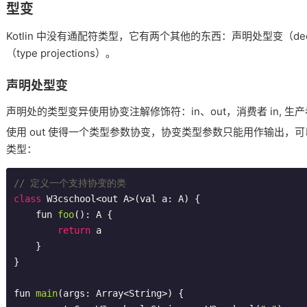
型变
Kotlin 中没有通配符类型，它有两个其他的东西：声明处型变（declarat
（type projections）。
声明处型变
声明处的类型变异使用协变注解修饰符：in、out，消费者 in, 生产者
使用 out 使得一个类型参数协变，协变类型参数只能用作输出，
类型：
// 定义一个支持协变的类
class
W3cschool
<
out
A
>(
val
a
: 
A
) 
{
fun 
foo
()
: A 
{

return
 a

    }

}

fun 
main
(args: Array<String>)
{
