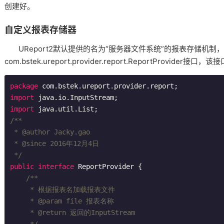
创建好。
自定义报表存储器
UReport2默认提供的名为“服务器文件系统”的报表存储机制，实
com.bstek.ureport.provider.report.ReportProvider接
package
import
import
/**

 * 
@author
 Jacky.gao

 * 
@since
 2016年12月4日

 */
public
interface
ReportProvider
{

/**

     * 根据报表名加载报表文件

     * 
@param
 file 报表名称

     * 
@return
 返回的InputStream

     */