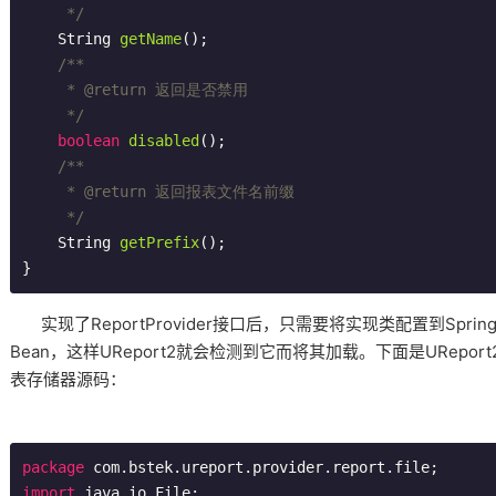
     */
String 
getName
()
;

/**

     * 
@return
 返回是否禁用

     */
boolean
disabled
()
;

/**

     * 
@return
 返回报表文件名前缀

     */
String 
getPrefix
()
;

}
实现了ReportProvider接口后，只需要将实现类配置到Sprin
Bean，这样UReport2就会检测到它而将其加载。下面是URepo
表存储器源码：
package
import