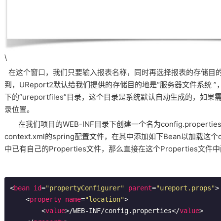
\
在这个窗口，我们只要输入报表名称，同时再选择报表的存储目
到，UReport2默认给我们提供的存储目的地是“服务器文件系统 ”
下的“ureportfiles”目录，这个目录是系统默认自动生成的，
录位置。
在我们项目的WEB-INF目录下创建一个名为config.properti
context.xml的spring配置文件，在其中添加如下Bean以加载这个co
中已有自己的Properties文件，那么直接在这个Properties文件
<
bean
id
=
"propertyConfigurer"
parent
=
"ureport.props"
>
<
property
name
=
"location"
>
<
value
>
/WEB-INF/config.properties
</
value
>