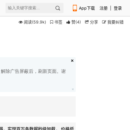
App下载
注册
|
登录
阅读(59.9k)
书签
赞
(
4
)
分享
我要纠错
扫码下载编程狮APP
白名单，解除广告屏蔽后，刷新页面。谢
器，实现百万条数据秒级加载， 价格低