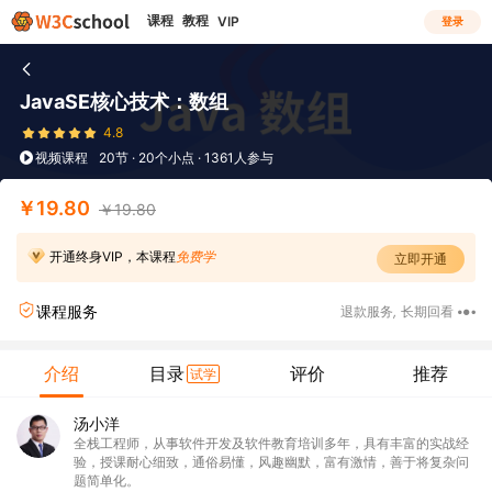
课程
教程
VIP
登录
JavaSE核心技术：数组
4.8
视频课程
20节 · 20个小点 · 1361人参与
￥19.80
￥19.80
开通终身VIP，本课程
免费学
立即开通
课程服务
退款服务
,
长期回看
介绍
目录
评价
推荐
试学
汤小洋
全栈工程师，从事软件开发及软件教育培训多年，具有丰富的实战经
验，授课耐心细致，通俗易懂，风趣幽默，富有激情，善于将复杂问
题简单化。