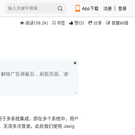
App下载
注册
|
登录
阅读(38.2k)
书签
赞
(
2
)
分享
我要纠错
扫码下载编程狮APP
白名单，解除广告屏蔽后，刷新页面。谢
登录主要用于多系统集成，即在多个系统中，用户
须多次登录。此处我们使用 Jasig