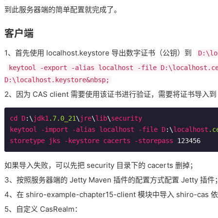
到此服务器端的简单配置就完成了。
客户端
1、首先使用 localhost.keystore 导出数字证书（公钥）到
D:\lo
keytool -export -alias localhost -file D:\localhost.c
D:\localhost.keystore&nbsp;
2、因为 CAS client 需要使用该证书进行验证，需要将证书导入到 
cd
D
:\
jdk1
.7
.0_21
\
jre
\
lib
\
security
keytool
-import
-alias
localhost
-file
D
:\
localhost
.c
storetype
jks
-keystore
cacerts
-storepass
 123456
如果导入失败，可以先把 security 目录下的 cacerts 删掉；
3、按照服务器端的 Jetty Maven 插件的配置方式配置 Jetty 插件
4、在 shiro-example-chapter15-client 模块中导入 shiro-
5、自定义 CasRealm：