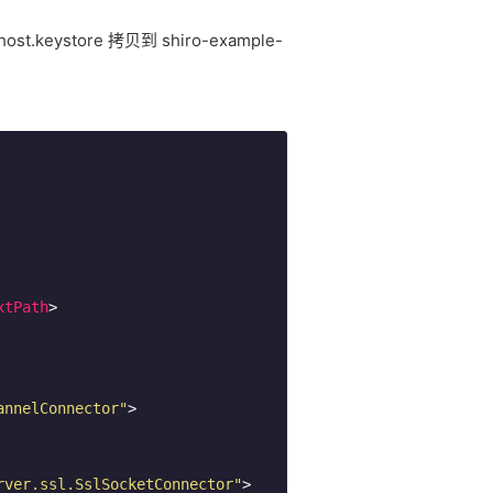
ystore 拷贝到 shiro-example-
xtPath
>
annelConnector"
>
rver.ssl.SslSocketConnector"
>