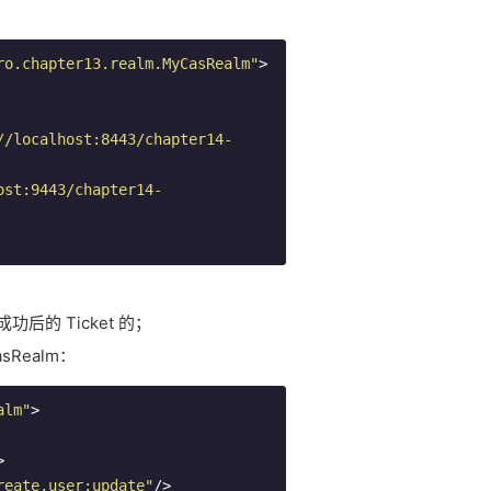
ro.chapter13.realm.MyCasRealm"
>
//localhost:8443/chapter14-
ost:9443/chapter14-
功后的 Ticket 的；
Realm：
alm"
>
>
reate,user:update"
/>