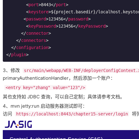
<
port
>
8443
</
port
>
<
keystore
>
${project.basedir}/localhost.keysto
<
password
>
123456
</
password
>
<
keyPassword
>
123456
</
keyPassword
>
</
connector
>
</
connectors
>
</
configuration
>
</
plugin
>
3、修改
src/main/webapp/WEB-INF/deployerConfigContext.
primaryAuthenticationHandler，然后添加一个账户：
<entry key="zhang" value="123"/>
其也支持如 JDBC 查询，可以自己定制；具体请参考文档。
4、mvn jetty:run 启动服务器测试即可：
访问
将
https://localhost:8443/chapter15-server/login