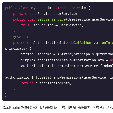
public
class
MyCasRealm
extends
CasRealm
{

private
 UserService userService;

public
void
setUserService
(UserService userServic
this
.userService = userService;

    }

@Override
protected
 AuthorizationInfo 
doGetAuthorizationInf
principals)
{

        String username = (String)principals.getPrimaryPrincipal();

        SimpleAuthorizationInfo authorizationInfo = 
n
        authorizationInfo.setRoles(userService.findRoles(username));

authorizationInfo.setStringPermissions(userService.fin
return
 authorizationInfo;

    }

}
CasRealm 根据 CAS 服务器端返回的用户身份获取相应的角色 /