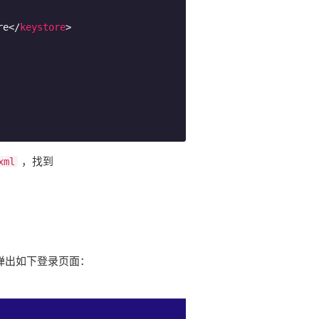
re
</
keystore
>
，找到
xml
弹出如下登录页面：