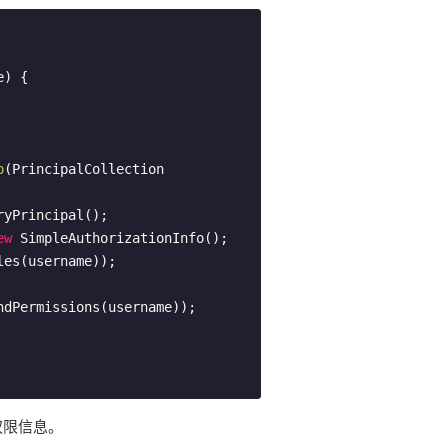
e)
{

o
(PrincipalCollection 
ew
 SimpleAuthorizationInfo();

dPermissions(username));

 权限信息。