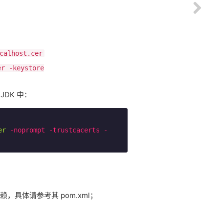
calhost.cer
er -keystore
JDK 中：
er
-noprompt
-trustcacerts
-
；
cas 依赖，具体请参考其 pom.xml；