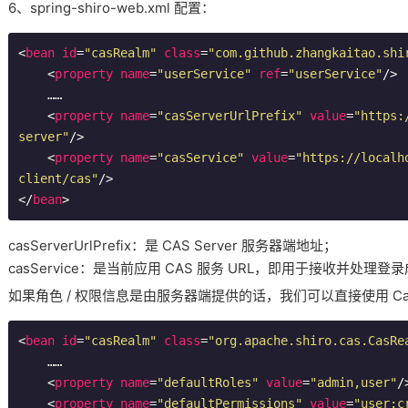
6、spring-shiro-web.xml 配置：
<
bean
id
=
"casRealm"
class
=
"com.github.zhangkaitao.shi
<
property
name
=
"userService"
ref
=
"userService"
/>
    ……

<
property
name
=
"casServerUrlPrefix"
value
=
"https:
server"
/>
<
property
name
=
"casService"
value
=
"https://localh
client/cas"
/>
</
bean
>
casServerUrlPrefix：是 CAS Server 服务器端地址；
casService：是当前应用 CAS 服务 URL，即用于接收并处理登录成
如果角色 / 权限信息是由服务器端提供的话，我们可以直接使用 Cas
<
bean
id
=
"casRealm"
class
=
"org.apache.shiro.cas.CasRe
    ……

<
property
name
=
"defaultRoles"
value
=
"admin,user"
/
<
property
name
=
"defaultPermissions"
value
=
"user:c