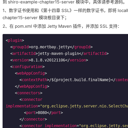
到 shiro-example-chapter15-server 模块中，具体请参考源码。
1、数字证书使用和《第十四章 SSL》一样的数字证书，即将 localhost.ke
chapter15-server 模块根目录下；
2、在 pom.xml 中添加 Jetty Maven 插件，并添加 SSL 支持：
<
plugin
>
<
groupId
>
org.mortbay.jetty
</
groupId
>
<
artifactId
>
jetty-maven-plugin
</
artifactId
>
<
version
>
8.1.8.v20121106
</
version
>
<
configuration
>
<
webAppConfig
>
<
contextPath
>
/${project.build.finalName}
</
conte
</
webAppConfig
>
<
connectors
>
<
connector
implementation
=
"org.eclipse.jetty.server.nio.SelectCh
<
port
>
8080
</
port
>
</
connector
>
<
connector
implementation
=
"org.eclipse.jetty.se