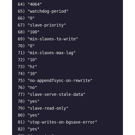
 64) "4064"

 65) "watchdog-period"

 66) "0"

 67) "slave-priority"

 68) "100"

 69) "min-slaves-to-write"

 70) "0"

 71) "min-slaves-max-lag"

 72) "10"

 73) "hz"

 74) "10"

 75) "no-appendfsync-on-rewrite"

 76) "no"

 77) "slave-serve-stale-data"

 78) "yes"

 79) "slave-read-only"

 80) "yes"

 81) "stop-writes-on-bgsave-error"

 82) "yes"
