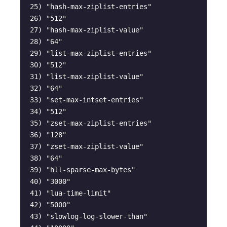
 25) "hash-max-ziplist-entries"

 26) "512"

 27) "hash-max-ziplist-value"

 28) "64"

 29) "list-max-ziplist-entries"

 30) "512"

 31) "list-max-ziplist-value"

 32) "64"

 33) "set-max-intset-entries"

 34) "512"

 35) "zset-max-ziplist-entries"

 36) "128"

 37) "zset-max-ziplist-value"

 38) "64"

 39) "hll-sparse-max-bytes"

 40) "3000"

 41) "lua-time-limit"

 42) "5000"

 43) "slowlog-log-slower-than"
