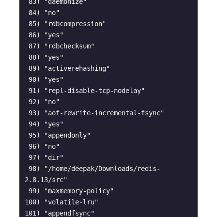
 83) "daemonize"

 84) "no"

 85) "rdbcompression"

 86) "yes"

 87) "rdbchecksum"

 88) "yes"

 89) "activerehashing"

 90) "yes"

 91) "repl-disable-tcp-nodelay"

 92) "no"

 93) "aof-rewrite-incremental-fsync"

 94) "yes"

 95) "appendonly"

 96) "no"

 97) "dir"

 98) "/home/deepak/Downloads/redis-
2.8.13/src"

 99) "maxmemory-policy"

100) "volatile-lru"

101) "appendfsync"
