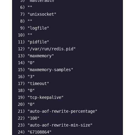
  5) "masterauth"

  6) ""

  7) "unixsocket"

  8) ""

  9) "logfile"

 10) ""

 11) "pidfile"

 12) "/var/run/redis.pid"

 13) "maxmemory"

 14) "0"

 15) "maxmemory-samples"

 16) "3"

 17) "timeout"

 18) "0"

 19) "tcp-keepalive"

 20) "0"

 21) "auto-aof-rewrite-percentage"

 22) "100"

 23) "auto-aof-rewrite-min-size"

 24) "67108864"
