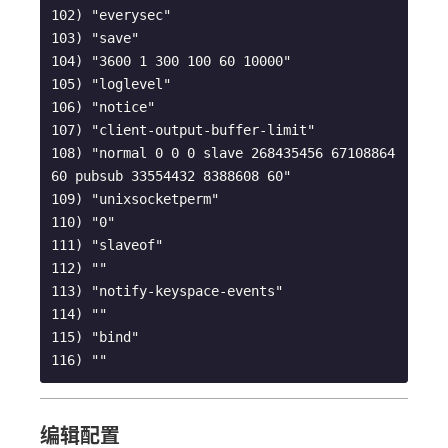
102) "everysec"

103) "save"

104) "3600 1 300 100 60 10000"

105) "loglevel"

106) "notice"

107) "client-output-buffer-limit"

108) "normal 0 0 0 slave 268435456 67108864 
60 pubsub 33554432 8388608 60"

109) "unixsocketperm"

110) "0"

111) "slaveof"

112) ""

113) "notify-keyspace-events"

114) ""

115) "bind"

编辑配置