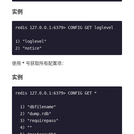
实例
redis 127.0.0.1:6379> CONFIG GET loglevel

1) "loglevel"

使用
*
号获取所有配置项：
实例
redis 127.0.0.1:6379> CONFIG GET *

  1) "dbfilename"

  2) "dump.rdb"

  3) "requirepass"

  4) ""
