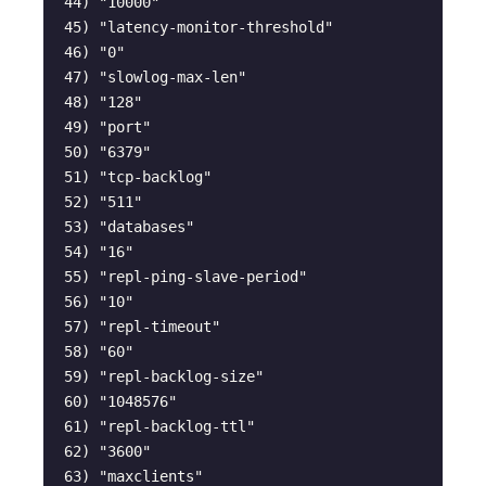
 44) "10000"

 45) "latency-monitor-threshold"

 46) "0"

 47) "slowlog-max-len"

 48) "128"

 49) "port"

 50) "6379"

 51) "tcp-backlog"

 52) "511"

 53) "databases"

 54) "16"

 55) "repl-ping-slave-period"

 56) "10"

 57) "repl-timeout"

 58) "60"

 59) "repl-backlog-size"

 60) "1048576"

 61) "repl-backlog-ttl"

 62) "3600"

 63) "maxclients"
