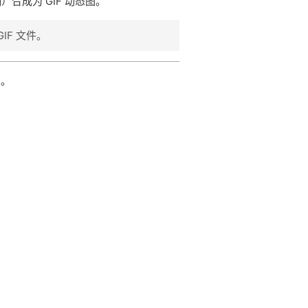
）合成为 GIF 动态图。
IF 文件。
片。