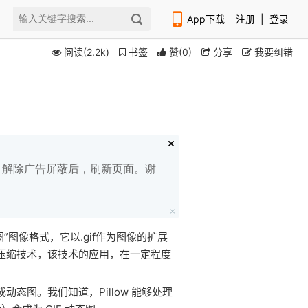
App下载
注册
|
登录
阅读(2.2k)
书签
赞
(
0
)
分享
我要纠错
扫码下载编程狮APP
白名单，解除广告屏蔽后，刷新页面。谢
种“位图”图像格式，它以.gif作为图像的扩展
预压缩技术，该技术的应用，在一定程度
态图。我们知道，Pillow 能够处理