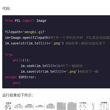
代码：
from
 PIL 
import
 Image

filepath=
'mengbi.gif'
im=Image.open(filepath)
#打开一个序列文件时，PIL库自动加
im.save(str(im.tell())+
'.png'
) 
#保存第一帧到当前目录下
try
:

while
(
1
):

        im.seek(im.tell()+
1
)
#向下一帧移动
        im.save(str(im.tell())+
'.png'
)
#保存下一帧
except
 EOFError:

pass
运行结果如下所示：