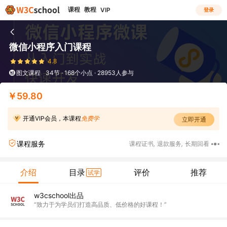
课程
教程
VIP
登录
微信小程序入门课程
4.8
图文课程
34节 · 168个小点 · 28953人参与
￥59.80
开通VIP会员，本课程
免费学
立即开通
课程服务
课程证书
,
退款服务
,
长期回看
介绍
目录
评价
推荐
试学
w3cschool出品
“致力于为学员们打造高品质、低价格的好课程！”