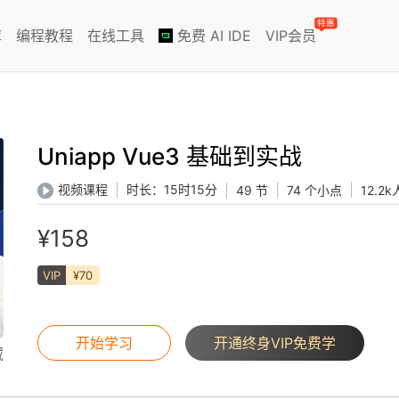
特惠
库
编程教程
在线工具
免费 AI IDE
VIP会员
Uniapp Vue3 基础到实战
时长：
15时15分
视频课程
49 节
74 个小点
12.2
¥158
VIP
¥70
开始学习
开通终身VIP免费学
藏