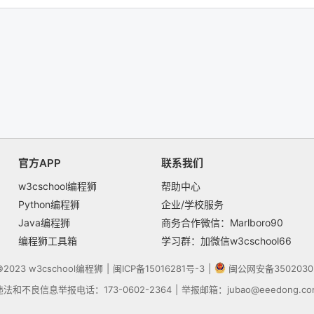
官方APP
联系我们
w3cschool编程狮
帮助中心
Python编程狮
企业/学校服务
Java编程狮
商务合作微信：Marlboro90
编程狮工具箱
学习群：加微信w3cschool66
t©2023
w3cschool
编程狮
|
闽ICP备15016281号-3
|
闽公网安备3502030
违法和不良信息举报电话：173-0602-2364
|
举报邮箱：jubao@eeedong.co