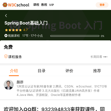
课程
教程
VIP
登录
Spring Boot基础入门
4.7
视频课程
17节 · 17个小点
0%
免费
课程服务
长期回看
介绍
目录
评价
推荐
颜群
1.阿里云认证专家/特邀专家 2.腾讯、CSDN、w3cschool、51CTO等
平台特邀/认证讲师 3.北大出版社《亿级流量JAVA高并发》作者
4.Java Web、开源框架、Oracle等蓝桥教材作者
欢迎加入QQ群：
932394833来获取课件，同