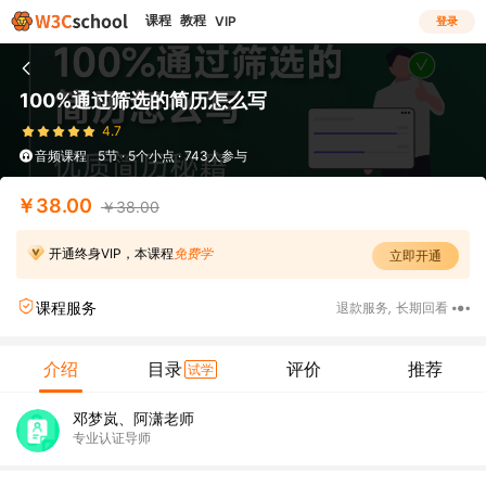
课程
教程
VIP
登录
100%通过筛选的简历怎么写
4.7
音频课程
5节 · 5个小点 · 743人参与
￥38.00
￥38.00
开通终身VIP，本课程
免费学
立即开通
课程服务
退款服务
,
长期回看
介绍
目录
评价
推荐
试学
邓梦岚、阿潇老师
专业认证导师