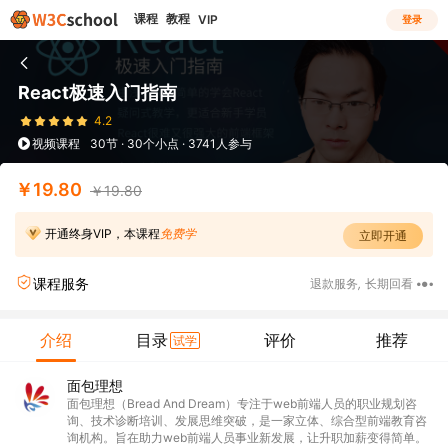
课程
教程
VIP
登录
React极速入门指南
4.2
视频课程
30节 · 30个小点 · 3741人参与
￥19.80
￥19.80
开通终身VIP，本课程
免费学
立即开通
课程服务
退款服务
,
长期回看
介绍
目录
评价
推荐
试学
面包理想
面包理想（Bread And Dream）专注于web前端人员的职业规划咨
询、技术诊断培训、发展思维突破，是一家立体、综合型前端教育咨
询机构。旨在助力web前端人员事业新发展，让升职加薪变得简单。