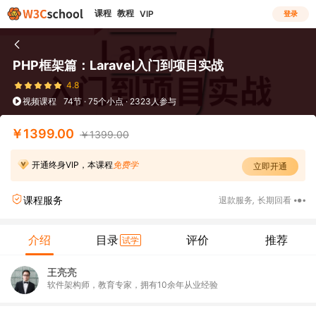
课程
教程
VIP
登录
PHP框架篇：Laravel入门到项目实战
4.8
视频课程
74节 · 75个小点 · 2323人参与
￥1399.00
￥1399.00
开通终身VIP，本课程
免费学
立即开通
课程服务
退款服务
,
长期回看
介绍
目录
评价
推荐
试学
王亮亮
软件架构师，教育专家，拥有10余年从业经验