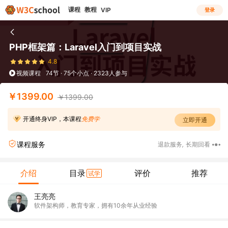
课程
教程
VIP
登录
PHP框架篇：Laravel入门到项目实战
4.8
视频课程
74节 · 75个小点 · 2323人参与
￥1399.00
￥1399.00
开通终身VIP，本课程
免费学
立即开通
课程服务
退款服务
,
长期回看
介绍
目录
评价
推荐
试学
王亮亮
软件架构师，教育专家，拥有10余年从业经验