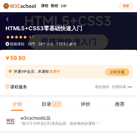
课程
教程
VIP
登录
HTML5+CSS3零基础快速入门
4.7
视频课程
28节 · 28个小点 · 7363人参与
￥59.80
开通VIP会员，本课程
免费学
立即开通
课程服务
退款服务
,
长期回看
介绍
目录
评价
推荐
试学
w3cschool出品
“致力于为学员们打造高品质、低价格的好课程！”