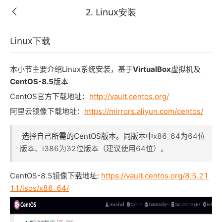
2. Linux安装
Linux下载
Linux 入门课程
本小节主要介绍Linux系统安装，基于
VirtualBox
虚拟机及
如需完整学习课程，请单独购买本课程或开通VIP会
立即购买
CentOS-8.5
版本
员
CentOS官方下载地址：
http://vault.centos.org/
阿里云镜像下载地址：
https://mirrors.aliyun.com/centos/
第1章 Linux基础
选择自己所需的CentOS版本。同版本中
x86_64为64位
1. Linux简介
版本、
i386为32位版本（建议使用64位）。
2. Linux安装
正在学
CentOS-8.5镜像下载地址:
https://vault.centos.org/8.5.21
11/isos/x86_64/
3. Linux启动、关闭
4. Linux远程登录