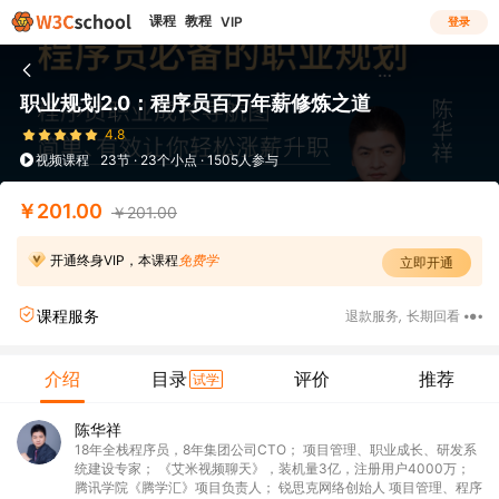
课程
教程
VIP
登录
职业规划2.0：程序员百万年薪修炼之道
4.8
视频课程
23节 · 23个小点 · 1505人参与
￥201.00
￥201.00
开通终身VIP，本课程
免费学
立即开通
课程服务
退款服务
,
长期回看
介绍
目录
评价
推荐
试学
陈华祥
18年全栈程序员，8年集团公司CTO； 项目管理、职业成长、研发系
统建设专家； 《艾米视频聊天》，装机量3亿，注册用户4000万；
腾讯学院《腾学汇》项目负责人； 锐思克网络创始人 项目管理、程序