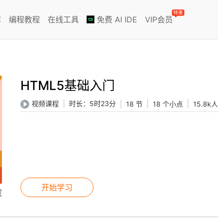
特惠
库
编程教程
在线工具
免费 AI IDE
VIP会员
HTML5基础入门
时长：
5时23分
视频课程
18 节
18 个小点
15.8k
开始学习
藏