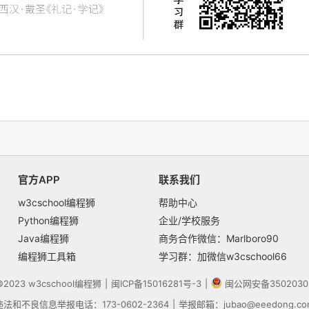
官方APP
联系我们
w3cschool编程狮
帮助中心
Python编程狮
企业/学校服务
Java编程狮
商务合作微信：Marlboro90
编程狮工具箱
学习群：加微信w3cschool66
t©2023
w3cschool
编程狮
|
闽ICP备15016281号-3
|
闽公网安备3502030
违法和不良信息举报电话：173-0602-2364
|
举报邮箱：jubao@eeedong.co