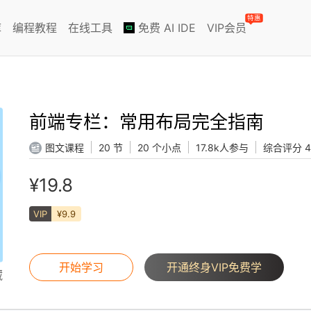
特惠
库
编程教程
在线工具
免费 AI IDE
VIP会员
前端专栏：常用布局完全指南
图文课程
20 节
20 个小点
17.8k人参与
综合评分 4
¥19.8
VIP
¥9.9
开始学习
开通终身VIP免费学
藏