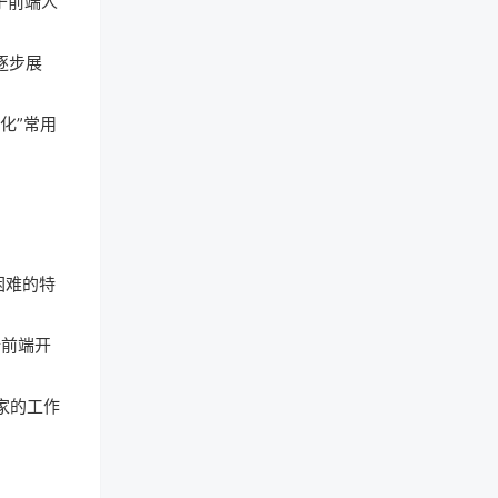
于前端人
逐步展
化”常用
困难的特
行前端开
家的工作