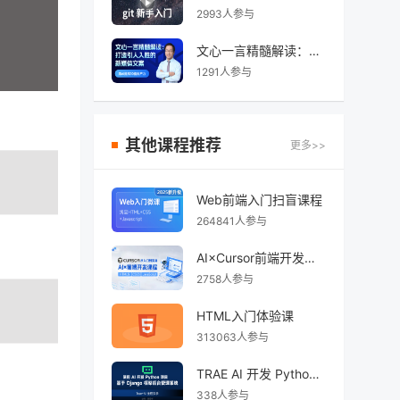
2993人参与
⽂⼼⼀⾔精髓解读：AI打造引⼈⼊胜的新媒体⽂案
1291人参与
其他课程推荐
更多>>
Web前端入门扫盲课程
264841人参与
AI×Cursor前端开发：零基础学HTML5·CSS3·JavaScript到高级项目实战
2758人参与
HTML入门体验课
313063人参与
TRAE AI 开发 Python Django 后台管理系统
338人参与