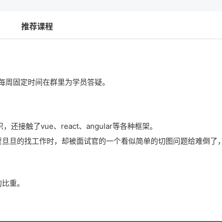
推荐课程
每周固定时间在群里为学员答疑。
识，还接触了vue、react、angular等各种框架。
誓旦旦的找工作时，却被面试官的一个看似简单的切图问题给难倒了
的比重。