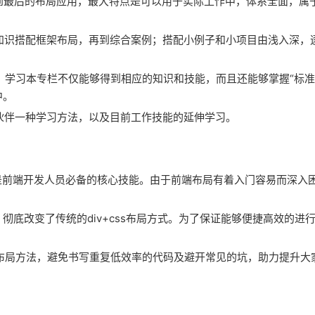
，再到最后的布局应用，最大特点是可以用于实际工作中，体系全面，属
理知识搭配框架布局，再到综合案例；搭配小例子和小项目由浅入深，
，学习本专栏不仅能够得到相应的知识和技能，而且还能够掌握“标准
中。
小伙伴一种学习方法，以及目前工作技能的延伸学习。
也是前端开发人员必备的核心技能。由于前端布局有着入门容易而深入
的出现，彻底改变了传统的div+css布局方式。为了保证能够便捷高效的进
的布局方法，避免书写重复低效率的代码及避开常见的坑，助力提升大