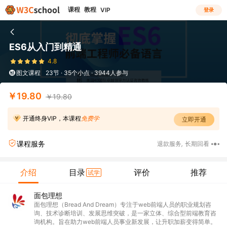
课程
教程
VIP
登录
ES6从入门到精通
4.8
图文课程
23节 · 35个小点 · 3944人参与
￥19.80
￥19.80
开通终身VIP，本课程
免费学
立即开通
课程服务
退款服务
,
长期回看
介绍
目录
评价
推荐
试学
面包理想
面包理想（Bread And Dream）专注于web前端人员的职业规划咨
询、技术诊断培训、发展思维突破，是一家立体、综合型前端教育咨
询机构。旨在助力web前端人员事业新发展，让升职加薪变得简单。