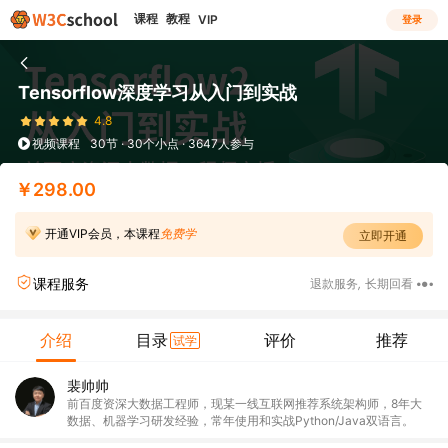
课程
教程
VIP
登录
Tensorflow深度学习从入门到实战
4.8
视频课程
30节 · 30个小点 · 3647人参与
￥298.00
开通VIP会员，本课程
免费学
立即开通
课程服务
退款服务
,
长期回看
介绍
目录
评价
推荐
试学
裴帅帅
前百度资深大数据工程师，现某一线互联网推荐系统架构师，8年大
数据、机器学习研发经验，常年使用和实战Python/Java双语言。