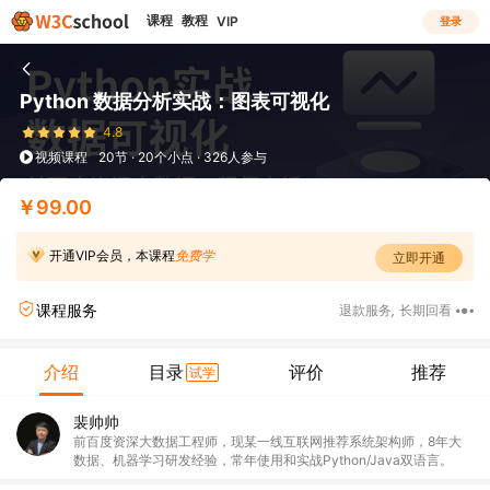
课程
教程
VIP
登录
Python 数据分析实战：图表可视化
4.8
视频课程
20节 · 20个小点 · 326人参与
￥99.00
开通VIP会员，本课程
免费学
立即开通
课程服务
退款服务
,
长期回看
介绍
目录
评价
推荐
试学
裴帅帅
前百度资深大数据工程师，现某一线互联网推荐系统架构师，8年大
数据、机器学习研发经验，常年使用和实战Python/Java双语言。