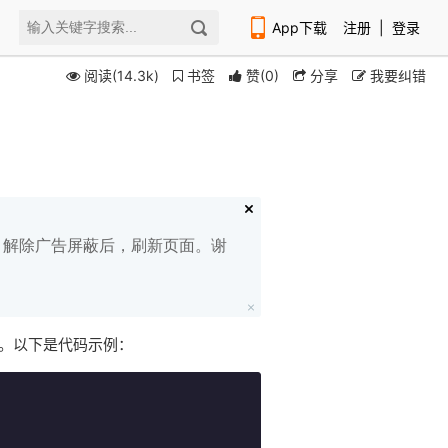
App下载
注册
|
登录
阅读(14.3k)
书签
赞
(
0
)
分享
我要纠错
扫码下载编程狮APP
白名单，解除广告屏蔽后，刷新页面。谢
能力。以下是代码示例：