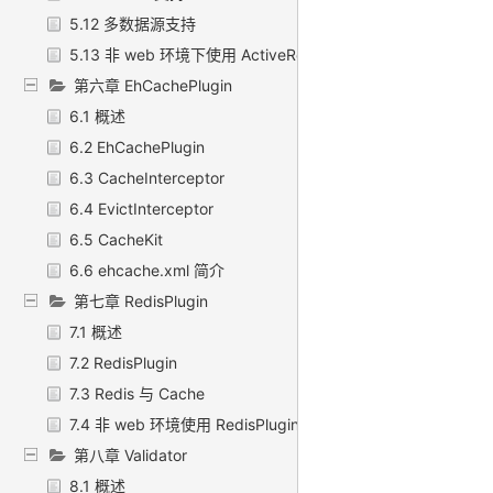
5.12 多数据源支持
5.13 非 web 环境下使用 ActiveRecord
第六章 EhCachePlugin
6.1 概述
6.2 EhCachePlugin
6.3 CacheInterceptor
6.4 EvictInterceptor
6.5 CacheKit
6.6 ehcache.xml 简介
第七章 RedisPlugin
7.1 概述
7.2 RedisPlugin
7.3 Redis 与 Cache
7.4 非 web 环境使用 RedisPlugin
第八章 Validator
8.1 概述