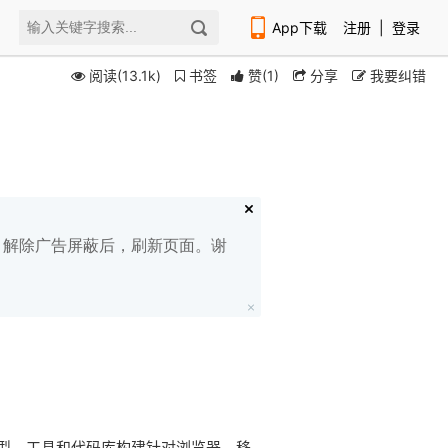
App下载
注册
|
登录
阅读(13.1k)
书签
赞
(
1
)
分享
我要纠错
扫码下载编程狮APP
白名单，解除广告屏蔽后，刷新页面。谢
模型，工具和代码库构建针对浏览器，移