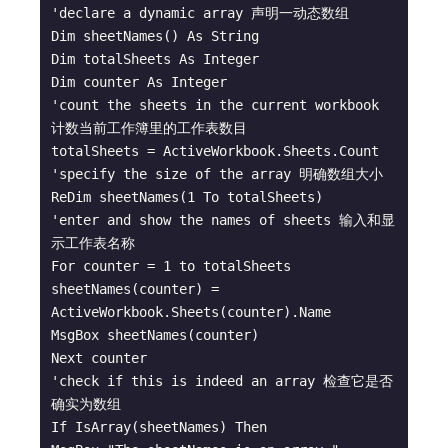
'declare a dynamic array 声明一动态数组

Dim sheetNames() As String

Dim totalSheets As Integer

Dim counter As Integer

'count the sheets in the current workbook 
计数当前工作簿里的工作表数目

totalSheets = ActiveWorkbook.Sheets.Count

'specify the size of the array 明确数组大小

ReDim sheetNames(1 To totalSheets)

'enter and show the names of sheets 输入和显
示工作表名称

For counter = 1 to totalSheets

sheetNames(counter) = 
ActiveWorkbook.Sheets(counter).Name

MsgBox sheetNames(counter)

Next counter

'check if this is indeed an array 检查它是否
确实为数组

If IsArray(sheetNames) Then
