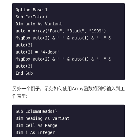
Option Base 1

Sub CarInfo()

Dim auto As Variant

auto = Array("Ford", "Black", "1999")

MsgBox auto(2) & " " & auto(1) & ", " & 
auto(3)

auto(2) = "4-door"

MsgBox auto(2) & " " & auto(1) & ", " & 
auto(3)

另外一个例子，示范如何使用Array函数将列标输入到工
作表里:
Sub ColumnHeads()

Dim heading As Variant

Dim cell As Range

Dim i As Integer
