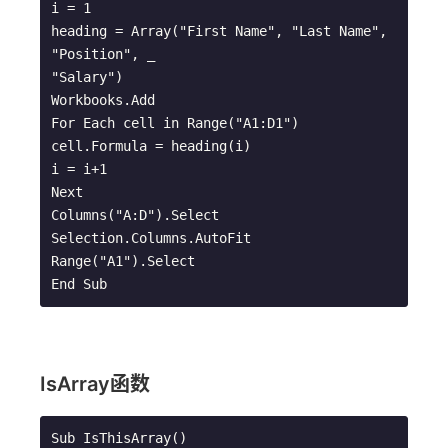
i = 1

heading = Array("First Name", "Last Name", 
"Position", _

"Salary")

Workbooks.Add

For Each cell in Range("A1:D1")

cell.Formula = heading(i)

i = i+1

Next

Columns("A:D").Select

Selection.Columns.AutoFit

Range("A1").Select

IsArray函数
Sub IsThisArray()
