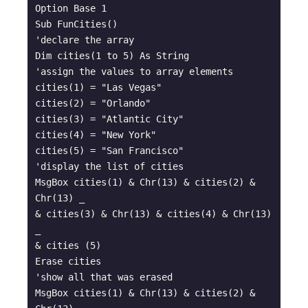
Option Base 1

Sub FunCities()

'declare the array

Dim cities(1 to 5) As String

'assign the values to array elements

cities(1) = "Las Vegas"

cities(2) = "Orlando"

cities(3) = "Atlantic City"

cities(4) = "New York"

cities(5) = "San Francisco"

'display the list of cities

MsgBox cities(1) & Chr(13) & cities(2) & 
Chr(13) _

& cities(3) & Chr(13) & cities(4) & Chr(13) 
_

& cities (5)

Erase cities

'show all that was erased

MsgBox cities(1) & Chr(13) & cities(2) & 