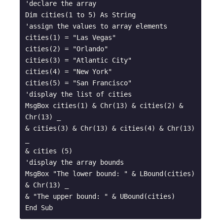
'declare the array

Dim cities(1 to 5) As String

'assign the values to array elements

cities(1) = "Las Vegas"

cities(2) = "Orlando"

cities(3) = "Atlantic City"

cities(4) = "New York"

cities(5) = "San Francisco"

'display the list of cities

MsgBox cities(1) & Chr(13) & cities(2) & 
Chr(13) _

& cities(3) & Chr(13) & cities(4) & Chr(13) 
_

& cities (5)

'display the array bounds

MsgBox "The lower bound: " & LBound(cities) 
& Chr(13) _

& "The upper bound: " & UBound(cities)
