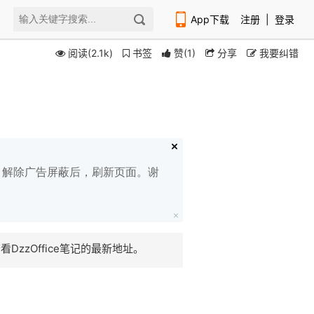
App下载
注册
|
登录
阅读(2.1k)
书签
赞
(
1
)
分享
我要纠错
扫码下载编程狮APP
白名单，解除广告屏蔽后，刷新页面。谢
zzOffice笔记的最新地址。