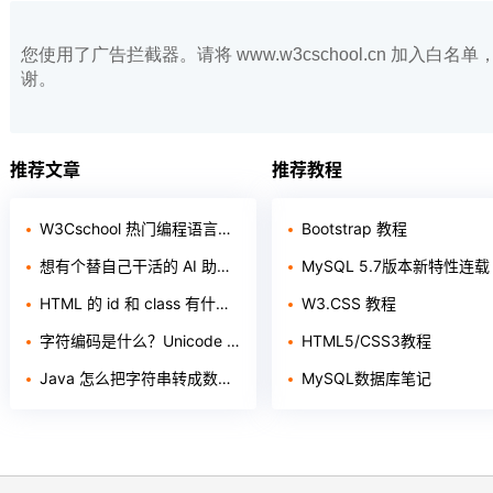
您使用了广告拦截器。请将 www.w3cschool.cn 加入
谢。
推荐文章
推荐教程
W3Cschool 热门编程语言排行榜 2020年 10月 TOP10
Bootstrap 教程
想有个替自己干活的 AI 助手？聊聊 Loomy 这个「AI 工作搭子」
MySQL 5.7版本新特性连载
HTML 的 id 和 class 有什么区别？给新手的 3 个判断标准
W3.CSS 教程
字符编码是什么？Unicode 和 ASCII 的核心区别一次讲透
HTML5/CSS3教程
Java 怎么把字符串转成数字？附 3 种方法及常见报错
MySQL数据库笔记