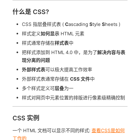
什么是 CSS?
CSS 指层叠样式表 (
C
ascading
S
tyle
S
heets )
样式定义
如何显示
HTML 元素
样式通常存储在
样式表
中
把样式添加到 HTML 4.0 中，是为了
解决内容与表
现分离的问题
外部样式表
可以极大提高工作效率
外部样式表通常存储在
CSS 文件
中
多个样式定义可
层叠
为一
样式对网页中元素位置的排版进行像素级精确控制
CSS 实例
一个 HTML 文档可以显示不同的样式:
查看CSS是如何
工作的