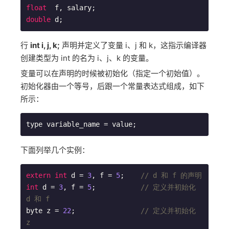
float
double
行
int i, j, k;
声明并定义了变量 i、j 和 k，这指示编译器
创建类型为 int 的名为 i、j、k 的变量。
变量可以在声明的时候被初始化（指定一个初始值）。
初始化器由一个等号，后跟一个常量表达式组成，如下
所示：
下面列举几个实例：
extern
int
 d = 
3
, f = 
5
;    
// d 和 f 的声明 
int
 d = 
3
, f = 
5
;           
// 定义并初始化 
d 和 f
byte z = 
22
;                
// 定义并初始化 
z