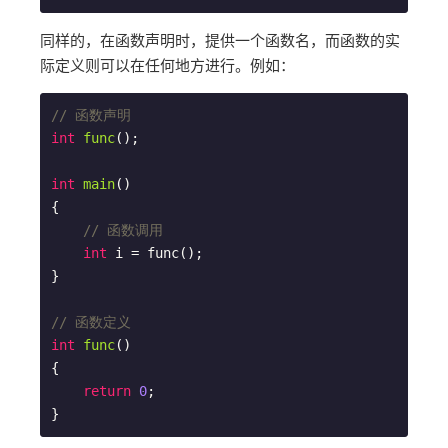
同样的，在函数声明时，提供一个函数名，而函数的实
际定义则可以在任何地方进行。例如：
// 函数声明
int
func
()
;

int
main
()
{

// 函数调用
int
 i = func();

}

// 函数定义
int
func
()
{

return
0
;
