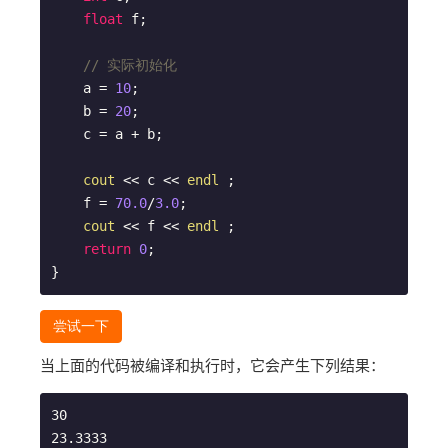
float
 f;

// 实际初始化
    a = 
10
;

    b = 
20
;

    c = a + b;

cout
 << c << 
endl
 ;

    f = 
70.0
/
3.0
;

cout
 << f << 
endl
 ;

return
0
;

} 
尝试一下
当上面的代码被编译和执行时，它会产生下列结果：
30
