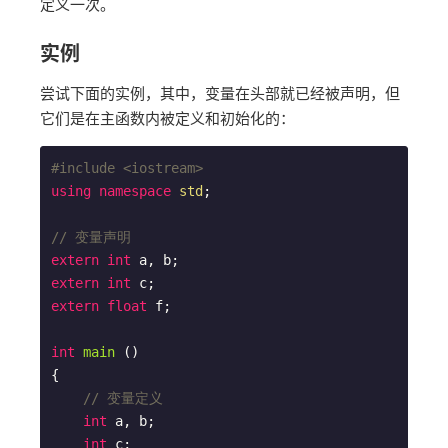
定义一次。
实例
尝试下面的实例，其中，变量在头部就已经被声明，但
它们是在主函数内被定义和初始化的：
#
include
<iostream>
using
namespace
std
;

// 变量声明
extern
int
extern
int
extern
float
 f;

int
main
()
{

// 变量定义
int
 a, b;

int
 c;
