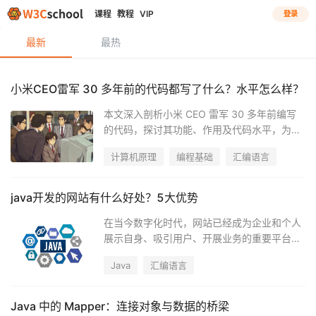
课程
教程
VIP
登录
最新
最热
小米CEO雷军 30 多年前的代码都写了什么？水平怎么样？
本文深入剖析小米 CEO 雷军 30 多年前编写
的代码，探讨其功能、作用及代码水平，为开
发者带来底层技术、代码质量和创新思维的启
计算机原理
编程基础
汇编语言
发。
java开发的网站有什么好处？5大优势
在当今数字化时代，网站已经成为企业和个人
展示自身、吸引用户、开展业务的重要平台。
而选择合适的技术栈来开发网站，则是决定网
Java
汇编语言
站能否成功的关键因素之一。在众多编程语言
中，Java以其强大的功能、稳定的性能和广泛
的生态系统，成为许多开发者和企业的首选。
Java 中的 Mapper：连接对象与数据的桥梁
本文将深入探讨选择Java开发网站的五大优