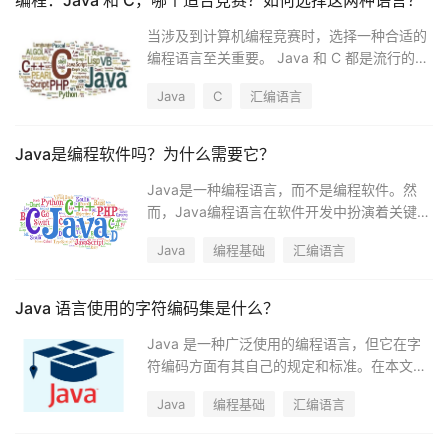
编程：Java 和 C，哪个适合竞赛？如何选择这两种语言？
当涉及到计算机编程竞赛时，选择一种合适的
编程语言至关重要。 Java 和 C 都是流行的编
程语言，它们在不同的方面各有优势。在本文
Java
C
汇编语言
中，我们将分析 Java 和 C，探讨哪种语言更
适合编程竞赛，并提供一些选择这两种语言的
实际建议。
Java是编程软件吗？为什么需要它？
Java是一种编程语言，而不是编程软件。然
而，Java编程语言在软件开发中扮演着关键的
角色，因为它具有许多优点，使其在不同领域
Java
编程基础
汇编语言
广泛使用。本文将探讨Java是如何用于软件开
发的，以及为什么它是一个不可或缺的工具。
Java 语言使用的字符编码集是什么？
Java 是一种广泛使用的编程语言，但它在字
符编码方面有其自己的规定和标准。在本文
中，我们将讨论 Java 语言使用的字符编码
Java
编程基础
汇编语言
集，以及如何在 Java 中处理不同的字符编
码。