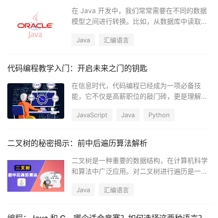
势。
在 Java 开发中，我们常常需要在不同的数据
模型之间进行转换。比如，从数据库中读取数
据并转换为 Java 对象，或者将 Java 对象转
Java
汇编语言
换为合适的格式存储到数据库。为了简化这个
过程，我们引入了 Mapper 的概念。
代码编程教学入门：开启未来之门的钥匙
在信息时代，代码编程已经成为一项必备技
能，它不仅是高薪职位的敲门砖，更是理解未
来科技世界的钥匙。无论你是学生，还是刚入
JavaScript
Java
Python
职场的求职者，学习编程都能为你打开通往无
限可能的大门。
二叉树的秘密揭示：前中后遍历算法解析
二叉树是一种重要的数据结构，在计算机科学
和算法中广泛应用。对二叉树进行遍历是一种
基本操作，其中包括前序遍历、中序遍历和后
Java
汇编语言
序遍历。本文将详细讲解这三种遍历算法的原
理和实现方法。