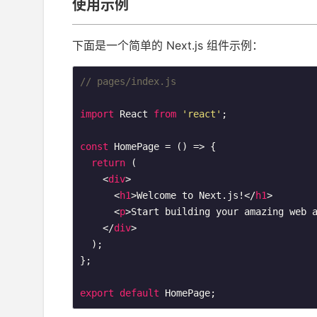
使用示例
下面是一个简单的 Next.js 组件示例：
// pages/index.js
import
 React 
from
'react'
;

const
 HomePage = () => {

return
 (

<
div
>
<
h1
>
Welcome to Next.js!
</
h1
>
<
p
>
Start building your amazing web 
</
div
>
  );

};

export
default
 HomePage;