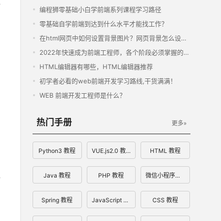
编程狮零基础小白学前端系列课程学习路径
零基础自学前端到达到什么水平才能找工作？
在html网页中如何设置背景图片？网页背景怎么设置？
2022年快速成为前端工程师，各个阶段必须掌握的基本技能汇总
HTML编辑器有哪些，HTML编辑器推荐
初学者必看的web前端开发学习路线,干货满满！
WEB 前端开发工程师是什么？
热门手册
更多»
Python3 教程
VUE.js2.0 教程
HTML 教程
Java 教程
PHP 教程
微信小程序开发文档
Spring 教程
JavaScript 教程
CSS 教程