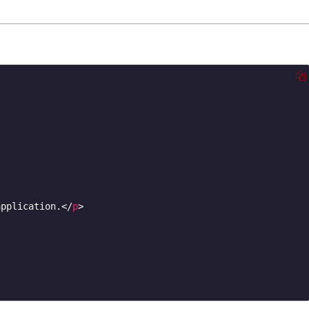
application.
</
p
>