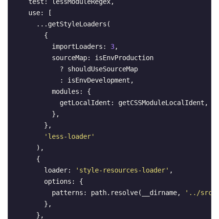
    test: lessModuleRegex,

    use: [

      ...getStyleLoaders(

        {

          importLoaders: 
3
,

          sourceMap: isEnvProduction

            ? shouldUseSourceMap

            : isEnvDevelopment,

          modules: {

            getLocalIdent: getCSSModuleLocalIdent,

          },

        },

'less-loader'
      ),

      {

        loader: 
'style-resources-loader'
,

        options: {

          patterns: path.resolve(__dirname, 
'../src/
        },

      },
