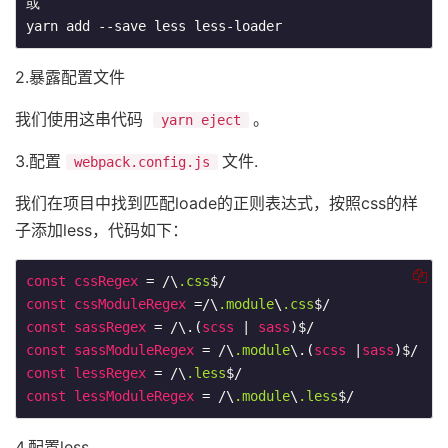
或

2.暴露配置文件
我们使用这串代码 ​
​。
yarn eject
3.配置​
​文件.
webpack.config.js
我们在项目中找到匹配loade的正则表达式，按照css的样
子添加less，代码如下：
const
cssRegex
 = /\
.css
const
cssModuleRegex
 =/\
.module
\
.css
const
sassRegex
 = /\.(
scss
 | 
sass
const
sassModuleRegex
 = /\
.module
\.(
scss
 |
sass
const
lessRegex
 = /\
.less
const
lessModuleRegex
 = /\
.module
\
.less
4.配置less