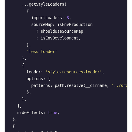
      ...getStyleLoaders(

        {

          importLoaders: 
3
,

          sourceMap: isEnvProduction

            ? shouldUseSourceMap

            : isEnvDevelopment,

        },

'less-loader'
      ),

      {

        loader: 
'style-resources-loader'
,

        options: {

          patterns: path.resolve(__dirname, 
'../src/
        },

      },

    ],

    sideEffects: 
true
,

  },

  {
