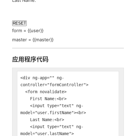
Last Name:
RESET
form = {{user}}
master = {{master}}
应用程序代码
<div ng-app="" ng-
controller="formController">
<form novalidate>
First Name:<br>
<input type="text" ng-
model="user.firstName"><br>
Last Name:<br>
<input type="text" ng-
model="user.lastName">