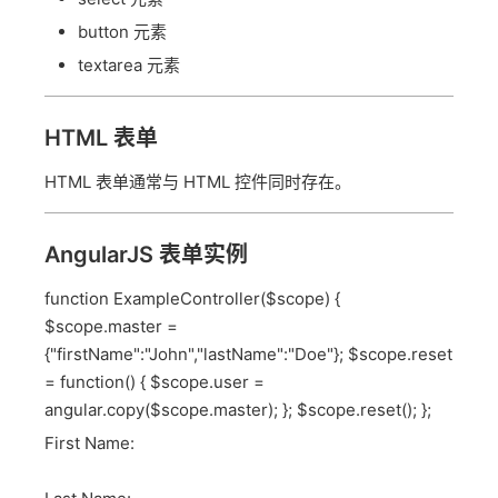
button 元素
textarea 元素
HTML 表单
HTML 表单通常与 HTML 控件同时存在。
AngularJS 表单实例
function ExampleController($scope) {
$scope.master =
{"firstName":"John","lastName":"Doe"}; $scope.reset
= function() { $scope.user =
angular.copy($scope.master); }; $scope.reset(); };
First Name: