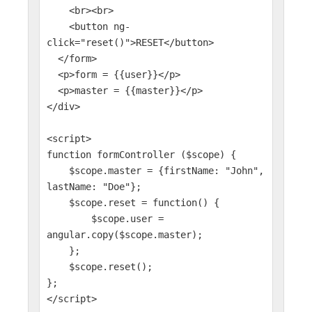
<br><br>
<button ng-
click="reset()">RESET</button>
</form>
<p>form = {{user}}</p>
<p>master = {{master}}</p>
</div>
<script>
function formController ($scope) {
$scope.master = {firstName: "John",
lastName: "Doe"};
$scope.reset = function() {
$scope.user =
angular.copy($scope.master);
};
$scope.reset();
};
</script>