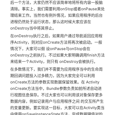
后一个方法，大家仍然不应该简单地将所有内容一股脑
清除。事实上，我们需要利用onStop或者onPause来处
理结束工作。当然也有例外情况，如果应用程序的后台
进程仍然处于运行状态，那么这时候大家应该在
onDestroy当中将其停止。
在onDestroy执行之后，如果用户通过导航返回应用程
序Activity，则对应onCreate方法将再次被启动。一般
情况下，大家可以假 设onPause与onStop会在
onDestroy之前执行。不过如果大家明确调用finish方法
来结束一个Activity，则只有 onDestroy会被执行。
在多数情况下，我们并不需要为应用程序当中的生命周
期回调问题投入过多精力，因为大家完全可以利用
onCreate方法的参数实现数据保留效果。在 Activity
onCreate方法当中，Bundle参数负责如前所述自动进
行视图信息保存。不过大家也可以利用该对象保存更多
数据内容，例如记录用户与应用程序之间 的交互所产生
的变量更新。要实现这一目标，大家可以在Activity类当
中使用onSaveInstanceState方法，完成数据键值对的