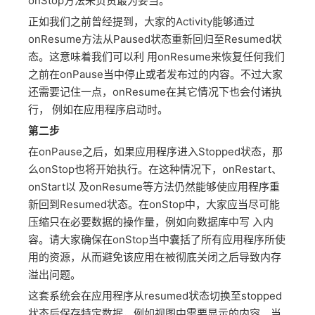
onStop方法来负责最为妥当。
正如我们之前曾经提到，大家的Activity能够通过
onResume方法从Paused状态重新回归至Resumed状
态。这意味着我们可以利 用onResume来恢复任何我们
之前在onPause当中停止或者发布过的内容。不过大家
还需要记住一点，onResume在其它情况下也会付诸执
行， 例如在应用程序启动时。
第二步
在onPause之后，如果应用程序进入Stopped状态，那
么onStop也将开始执行。在这种情况下，onRestart、
onStart以 及onResume等方法仍然能够使应用程序重
新回到Resumed状态。在onStop中，大家应当尽可能
压缩只在必要数据的操作量，例如向数据库中写 入内
容。请大家确保在onStop当中囊括了所有应用程序所使
用的资源，从而避免该应用在被彻底关闭之后导致内存
溢出问题。
这套系统会在应用程序从resumed状态切换至stopped
状态后保存特定数据，例如视图中需要显示的内容。当